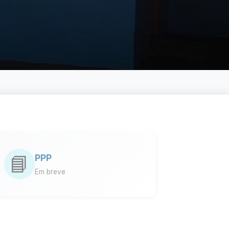
📘
PPP
Em breve