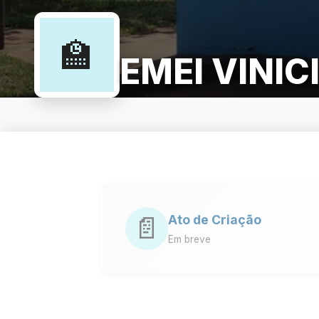
🏫
EMEI VINI
📄
Ato de Criação
Em breve