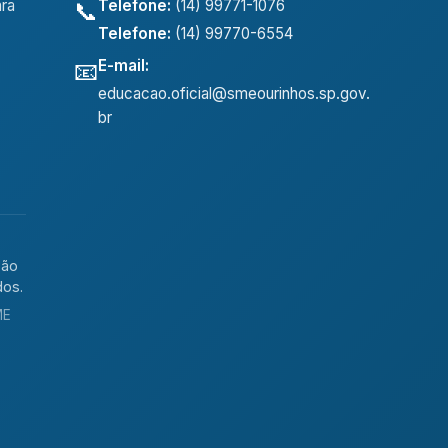
Telefone:
(14) 99771-1076
ra
📞
Telefone:
(14) 99770-6554
E-mail:
📧
educacao.oficial@smeourinhos.sp.gov.
br
ção
dos.
ME