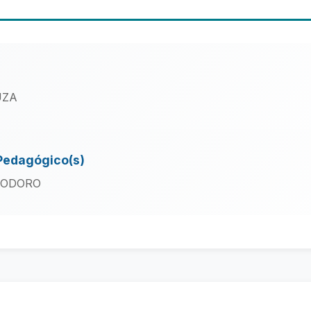
UZA
Pedagógico(s)
EODORO